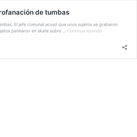
profanación de tumbas
umbas. El jefe comunal acusó que unos sujetos se grabaron
Alcalde
ujetos patinaron en skate sobre …
Continúa leyendo
de
Recoleta
denunció
que
Cementerio
General
fue
víctima
de
un
acto
de
profanación
de
tumbas