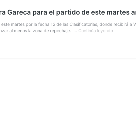
a Gareca para el partido de este martes 
 este martes por la fecha 12 de las Clasificatorias, donde recibirá a
Con
canzar al menos la zona de repechaje. …
Continúa leyendo
un
cambio:
La
formación
que
prepara
Gareca
para
el
partido
de
este
martes
ante
Venezuela