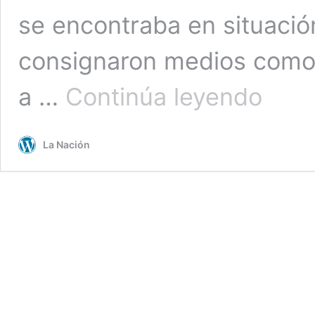
se encontraba en situación
consignaron medios como 
Detienen
a …
Continúa leyendo
a
otro
chileno
La Nación
por
robo
a
jefa
de
Seguridad
de
Trump:
Había
sido
arrestado
en