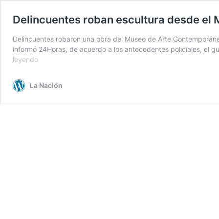
Delincuentes roban escultura desde e
Delincuentes robaron una obra del Museo de Arte Contemporáneo
informó 24Horas, de acuerdo a los antecedentes policiales, el g
Delincuentes
leyendo
roban
escultura
La Nación
desde
el
Museo
de
Arte
Contemporáneo
(MAC)