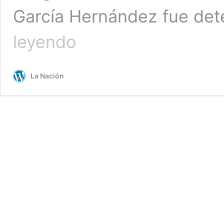
García Hernández fue det
“El
leyendo
Barbas”,
acusado
del
La Nación
quíntuple
homicidio
de
Lampa,
llegó
a
Santiago
esta
madrugada