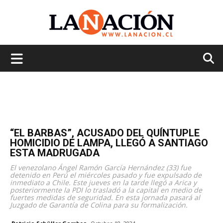
La
Nación
“EL BARBAS”, ACUSADO DEL QUÍNTUPLE
HOMICIDIO DE LAMPA, LLEGÓ A SANTIAGO
ESTA MADRUGADA
El venezolano Ángel Ramón García Hernández (33) fue
detenido en Perú el miércoles pasado y fue expulsado de
inmediato a Chile. Este jueves en la tarde llegó a Arica y
posteriormente la PDI lo trasladó a la capital en medio de
fuertes medidas de seguridad. En esta jornada pasará al
Juzgado de Garantía de Colina para su formalización.