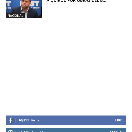
A QUIROZ POR OBRAS DEL B...
NACIONAL
60,813
Fans
LIKE