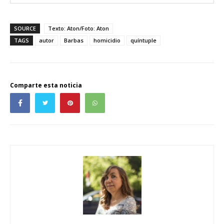
SOURCE
Texto: Aton/Foto: Aton
TAGS
autor
Barbas
homicidio
quíntuple
Comparte esta noticia