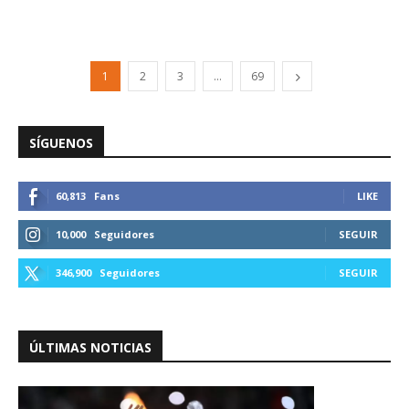
1
2
3
…
69
SÍGUENOS
60,813
Fans
LIKE
10,000
Seguidores
SEGUIR
346,900
Seguidores
SEGUIR
ÚLTIMAS NOTICIAS