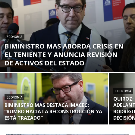
ECONOMÍA
BIMINISTRO MAS ABORDA CRISIS EN
EL TENIENTE Y ANUNCIA REVISIÓN
DE ACTIVOS DEL ESTADO
ECONOMÍA
QUIROZ:
ECONOMÍA
BIMINISTRO MAS DESTACA IMACEC:
ADELANT
“RUMBO HACIA LA RECONSTRUCCIÓN YA
RODRÍGU
ESTÁ TRAZADO”
DECISIÓN