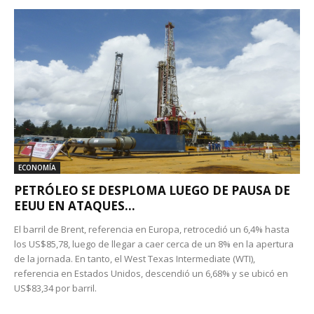
ECONOMÍA
PETRÓLEO SE DESPLOMA LUEGO DE PAUSA DE
EEUU EN ATAQUES...
El barril de Brent, referencia en Europa, retrocedió un 6,4% hasta
los US$85,78, luego de llegar a caer cerca de un 8% en la apertura
de la jornada. En tanto, el West Texas Intermediate (WTI),
referencia en Estados Unidos, descendió un 6,68% y se ubicó en
US$83,34 por barril.