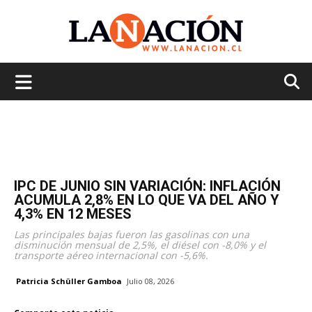
La
Nación
IPC DE JUNIO SIN VARIACIÓN: INFLACIÓN
ACUMULA 2,8% EN LO QUE VA DEL AÑO Y
4,3% EN 12 MESES
Las principales bajas fueron las gasolinas con una
disminución mensual de 2,5%, el diésel con -8,0% y el
transporte aéreo internacional con -5,6%.
Patricia Schüller Gamboa
Julio 08, 2026