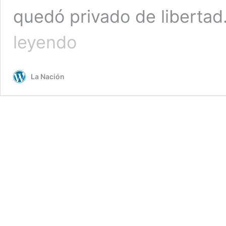
quedó privado de libertad. 
Tribunal
leyendo
decreta
prisión
preventiva
La Nación
para
Joaquín
Lavín
León
por
fraude
al
Fisco