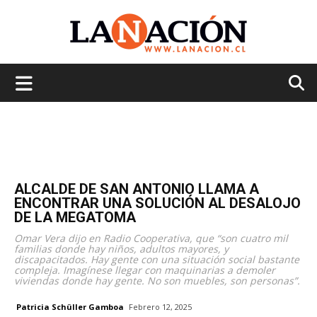
La
Nación
ALCALDE DE SAN ANTONIO LLAMA A
ENCONTRAR UNA SOLUCIÓN AL DESALOJO
DE LA MEGATOMA
Omar Vera dijo en Radio Cooperativa, que “son cuatro mil
familias donde hay niños, adultos mayores, y
discapacitados. Hay gente con una situación social bastante
compleja. Imagínese llegar con maquinarias a demoler
viviendas donde hay gente. No son muebles, son personas”.
Patricia Schüller Gamboa
Febrero 12, 2025