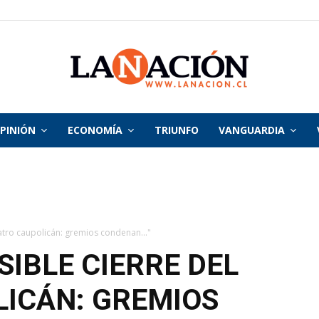
PINIÓN
ECONOMÍA
TRIUNFO
VANGUARDIA
La
Nación
eatro caupolicán: gremios condenan..."
SIBLE CIERRE DEL
ICÁN: GREMIOS