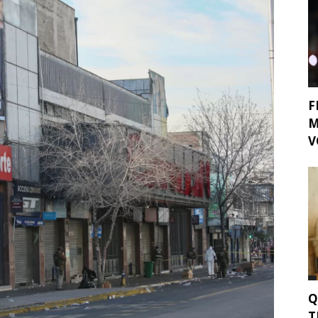
F
M
V
Q
T