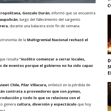
C
tropolitana, Gonzalo Durán
, informó que se encuentra
Caupolicán
, luego del fallecimiento del sargento
rera
, durante una balacera este fin de semana.
astronomía de la
Multigremial Nacional rechazó el
.
que resulta
“insólito comenzar a cerrar locales,
D
s de eventos porque el gobierno no ha sido capaz
S
E
eet Chile, Pilar Villacura,
enfatizó en la pérdida de
cán contrata a proveedores que son pymes,
ducción y todo lo que se relaciona con el
nto genera
cultura, diversión y espectáculo
que hoy
era
.