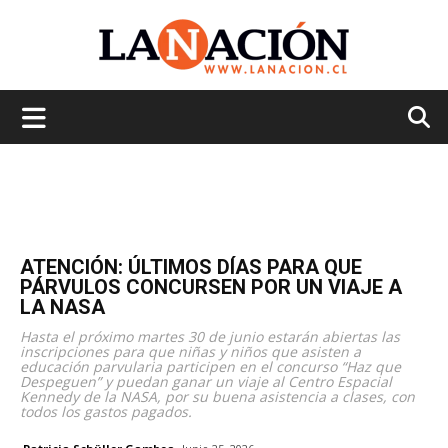
La
Nación
ATENCIÓN: ÚLTIMOS DÍAS PARA QUE
PÁRVULOS CONCURSEN POR UN VIAJE A
LA NASA
Hasta el próximo martes 30 de junio estarán abiertas las
inscripciones para que niñas y niños que asisten a
educación parvularia participen en el concurso “Haz que
Despeguen” y puedan ganar un viaje al Centro Espacial
Kennedy de la NASA, por su buena asistencia a clases, con
todos los gastos pagados.