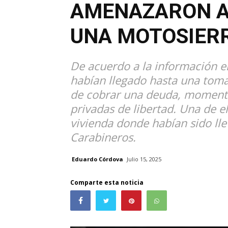
AMENAZARON A 
UNA MOTOSIER
De acuerdo a la información en
habían llegado hasta una toma 
de cobrar una deuda, momento
privadas de libertad. Una de el
vivienda donde habían sido ll
Carabineros.
Eduardo Córdova
Julio 15, 2025
Comparte esta noticia