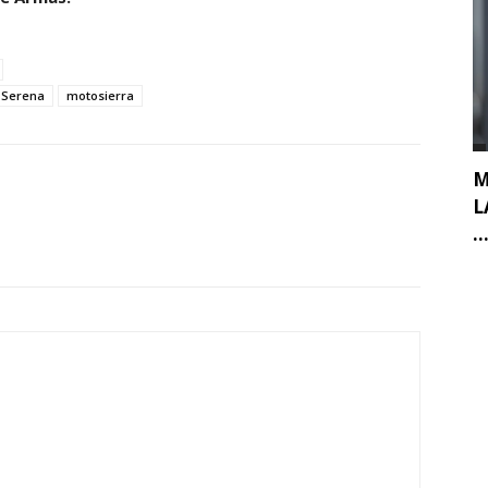
 Serena
motosierra
M
L
..