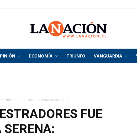
PINIÓN
ECONOMÍA
TRIUNFO
VANGUARDIA
La
Nación
tenida en la serena: amenazaron a l..."
UESTRADORES FUE
A SERENA: