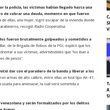
 la policía, las víctimas habían llegado hasta una
tivo de cobrar una deuda, momento en que fueron
C
 de ellas, una mujer, logró escapar de la vivienda donde
S
Carabineros, recogió
Radio Cooperativa
.
V
ados fueron brutalmente golpeados y sometidos a
llar, de la Brigada de Robos de la PDI, explicó que los
rentar a sus víctimas, advirtiéndoles que “los iban a
nes de pesos”.
itió dar con el paradero de la banda y liberar a los
n armas de alto calibre, entre ellas un fusil tipo AK-47,
T
a usada para amenazar, la cual será sometida a
A
S
venezolana y serán formalizados por los delitos
de Armas.