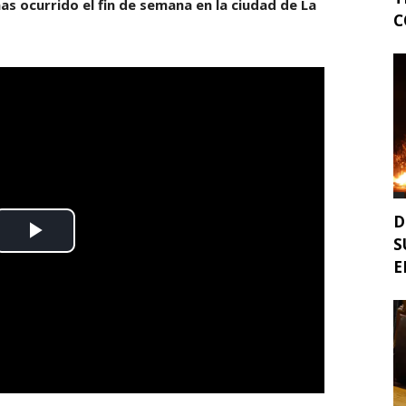
as ocurrido el fin de semana en la ciudad de La
C
D
S
E