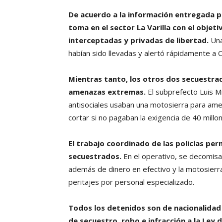
De acuerdo a la información entregada por
toma en el sector La Varilla con el obje
interceptadas y privadas de libertad.
Una
habían sido llevadas y alertó rápidamente a 
Mientras tanto, los otros dos secuestr
amenazas extremas.
El subprefecto Luis Mi
antisociales usaban una motosierra para amed
cortar si no pagaban la exigencia de 40 millo
El trabajo coordinado de las policías perm
secuestrados.
En el operativo, se decomisaro
además de dinero en efectivo y la motosierr
peritajes por personal especializado.
Todos los detenidos son de nacionalidad 
de secuestro, robo e infracción a la Ley 