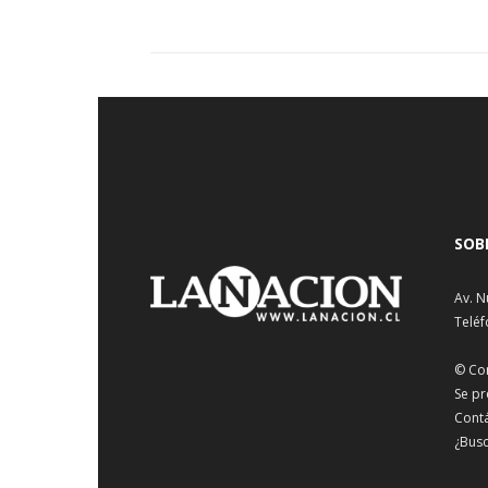
SOB
Av. N
Teléf
© Co
Se pr
Cont
¿Busc