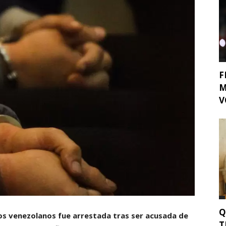
F
M
V
Q
s venezolanos fue arrestada tras ser acusada de
T