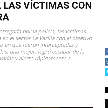
LAS VÍCTIMAS CON
RA
tregada por la policía, las víctimas
en el sector La Varilla con el objetivo
 en que fueron interceptadas y
las, una mujer, logró escapar de la
evadas y alertó rápidamente a