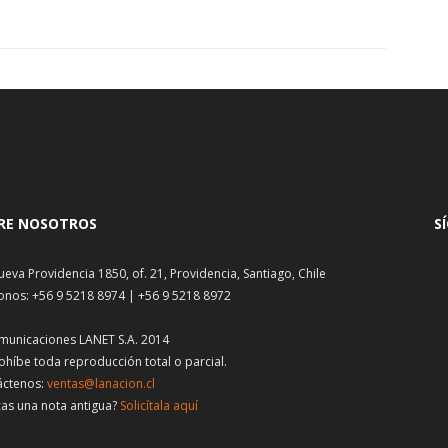
RE NOSOTROS
S
ueva Providencia 1850, of. 21, Providencia, Santiago, Chile
onos: +56 9 5218 8974 | +56 9 5218 8972
municaciones LANET S.A. 2014
ohíbe toda reproducción total o parcial.
áctenos:
ventas@lanacion.cl
as una nota antigua?
Solicítala aquí