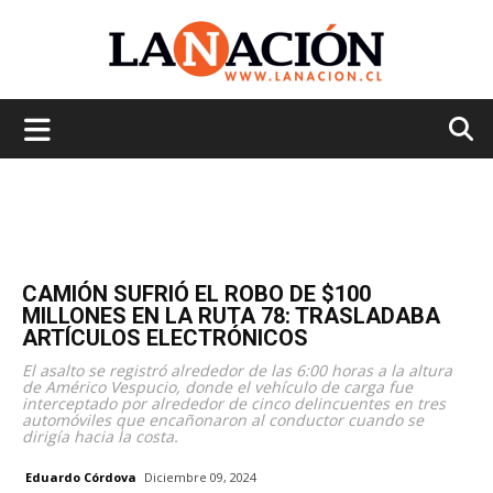
La
Nación
CAMIÓN SUFRIÓ EL ROBO DE $100
MILLONES EN LA RUTA 78: TRASLADABA
ARTÍCULOS ELECTRÓNICOS
El asalto se registró alrededor de las 6:00 horas a la altura
de Américo Vespucio, donde el vehículo de carga fue
interceptado por alrededor de cinco delincuentes en tres
automóviles que encañonaron al conductor cuando se
dirigía hacia la costa.
Eduardo Córdova
Diciembre 09, 2024