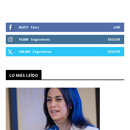
60,813
Fans
LIKE
10,000
Seguidores
SEGUIR
346,900
Seguidores
SEGUIR
LO MÁS LEÍDO