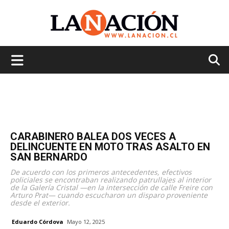
La
Nación
CARABINERO BALEA DOS VECES A
DELINCUENTE EN MOTO TRAS ASALTO EN
SAN BERNARDO
De acuerdo con los primeros antecedentes, efectivos
policiales se encontraban realizando patrullajes al interior
de la Galería Cristal —en la intersección de calle Freire con
Arturo Prat— cuando escucharon un disparo proveniente
desde el exterior.
Eduardo Córdova
Mayo 12, 2025