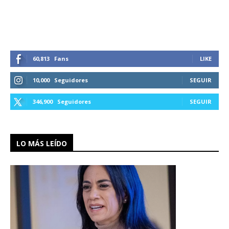
60,813
Fans
LIKE
10,000
Seguidores
SEGUIR
346,900
Seguidores
SEGUIR
LO MÁS LEÍDO