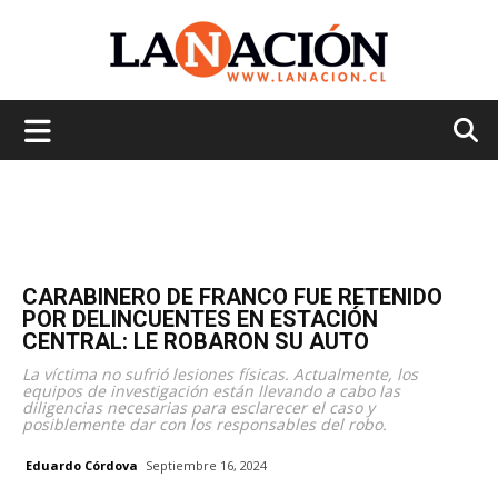
La
Nación
CARABINERO DE FRANCO FUE RETENIDO
POR DELINCUENTES EN ESTACIÓN
CENTRAL: LE ROBARON SU AUTO
La víctima no sufrió lesiones físicas. Actualmente, los
equipos de investigación están llevando a cabo las
diligencias necesarias para esclarecer el caso y
posiblemente dar con los responsables del robo.
Eduardo Córdova
Septiembre 16, 2024