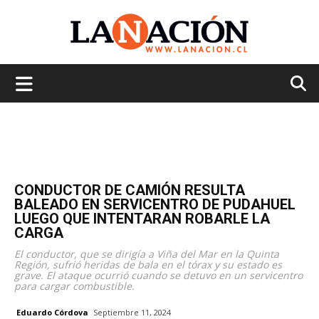
La
Nación
CONDUCTOR DE CAMIÓN RESULTA
BALEADO EN SERVICENTRO DE PUDAHUEL
LUEGO QUE INTENTARAN ROBARLE LA
CARGA
El conductor, que se dirigía a Viña del Mar en la Quinta
Región, sufrió heridas de bala en el tórax y su estado es
grave. El ataque ocurrió cuando se detuvo en un servicentro
para cargar combustible.
Eduardo Córdova
Septiembre 11, 2024