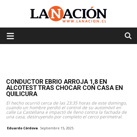
La
Nación
CONDUCTOR EBRIO ARROJA 1,8 EN
ALCOTEST TRAS CHOCAR CON CASA EN
QUILICURA
El hecho ocurrió cerca de las 23:35 horas de este domingo,
cuando un hombre perdió el control de su automóvil en
calle La Castellana e impactó de lleno contra la fachada de
una casa, destruyendo por completo el cerco perimetral.
Eduardo Córdova
Septiembre 15, 2025