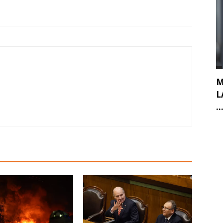
M
L
..