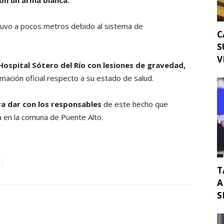
on un arma blanca.
etuvo a pocos metros debido al sistema de
C
S
V
 Hospital Sótero del Río con lesiones de gravedad,
ación oficial respecto a su estado de salud.
ra dar con los responsables
de este hecho que
 en la comuna de Puente Alto.
T
A
S