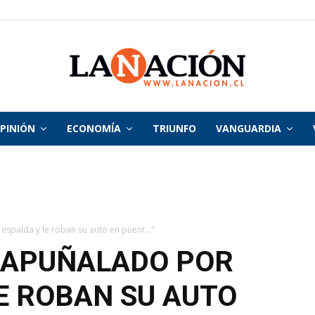
PINIÓN
ECONOMÍA
TRIUNFO
VANGUARDIA
La
Nación
espalda y le roban su auto en puent..."
 APUÑALADO POR
LE ROBAN SU AUTO