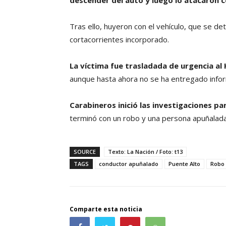
descender del auto y luego lo atacaron c
Tras ello, huyeron con el vehículo, que se d
cortacorrientes incorporado.
La víctima fue trasladada de urgencia al
aunque hasta ahora no se ha entregado inform
Carabineros inició las investigaciones pa
terminó con un robo y una persona apuñalada
SOURCE
Texto: La Nación / Foto: t13
TAGS
conductor apuñalado
Puente Alto
Robo
Comparte esta noticia