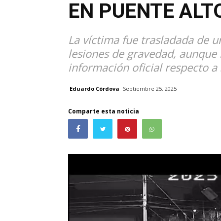
EN PUENTE ALT
La víctima fue trasladada de u
lesiones de gravedad, aunque 
información oficial respecto a
Eduardo Córdova
Septiembre 25, 2025
Comparte esta noticia