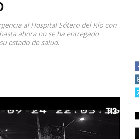
O
rgencia al Hospital Sótero del Río con
hasta ahora no se ha entregado
 su estado de salud.