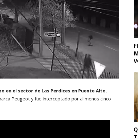
F
M
V
o en el sector de Las Perdices en Puente Alto
,
 marca Peugeot y fue interceptado por al menos cinco
Q
T