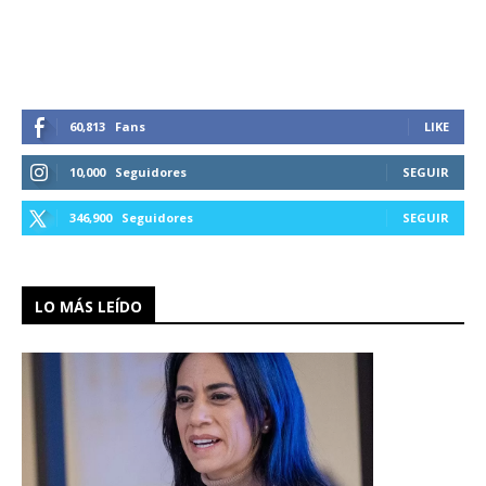
60,813
Fans
LIKE
10,000
Seguidores
SEGUIR
346,900
Seguidores
SEGUIR
LO MÁS LEÍDO