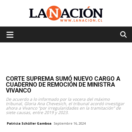
La
Nación
CORTE SUPREMA SUMÓ NUEVO CARGO A
CUADERNO DE REMOCIÓN DE MINISTRA
VIVANCO
De acuerdo a lo informado por la vocera del máximo
tribunal, Gloria Ana Chevesich, el tribunal acordó investigar
ahora a Vivanco “por irregularidades en la tramitación” de
siete causas, entre 2019 y 2023.
Patricia Schüller Gamboa
Septiembre 16, 2024