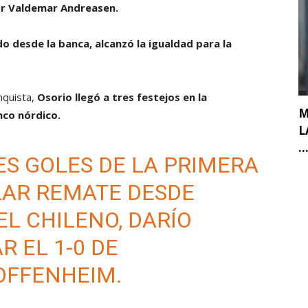
or Valdemar Andreasen.
o desde la banca, alcanzó la igualdad para la
nquista,
Osorio llegó a tres festejos en la
M
nco nórdico.
L
..
ES GOLES DE LA PRIMERA
LAR REMATE DESDE
EL CHILENO, DARÍO
 EL 1-0 DE
OFFENHEIM.