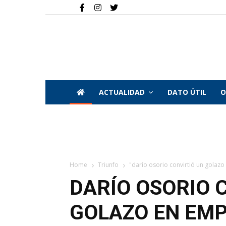
ACTUALIDAD
DATO ÚTIL
O
Home
Triunfo
"darío osorio convirtió un golazo 
DARÍO OSORIO 
GOLAZO EN EMP