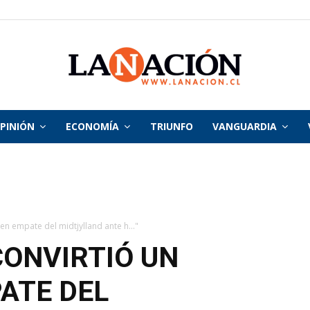
PINIÓN
ECONOMÍA
TRIUNFO
VANGUARDIA
La
Nación
en empate del midtjylland ante h..."
CONVIRTIÓ UN
ATE DEL