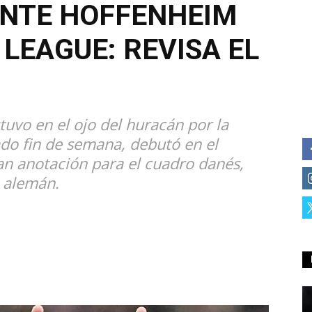
ANTE HOFFENHEIM
LEAGUE: REVISA EL
stuvo en el ojo del huracán por la
sado fin de semana, debutó en el
an anotación para el cuadro danés,
o alemán.