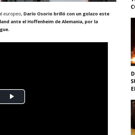
C
tal europeo,
Darío Osorio brilló con un golazo este
land ante el Hoffenheim de Alemania, por la
gue.
D
S
E