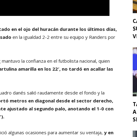
C
S
tado en el ojo del huracán durante los últimos días,
V
asado
en la igualdad 2-2 entre su equipo y Randers por
ntuvo la confianza en el futbolista nacional, quien
artulina amarilla en los 22′, no tardó en acallar las
 cuadro danés salió raudamente desde el fondo y la
ortó metros en diagonal desde el sector derecho,
T
te ajustado al segundo palo, anotando el 1-0 con
A
).
S
dició algunas ocasiones para aumentar su ventaja,
y en