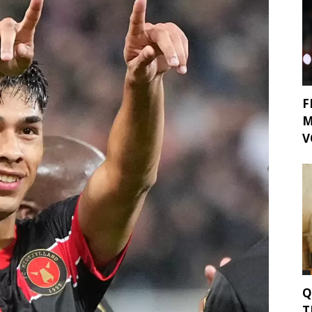
F
M
V
Q
T