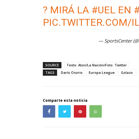
? MIRÁ LA
#UEL
EN
PIC.TWITTER.COM/I
— SportsCenter (
SOURCE
Texto: Aton/La Nación/Foto: Twitter
TAGS
Darío Osorio
Europa League
Golazo
Comparte esta noticia