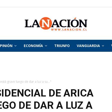
PINIÓN
ECONOMÍA
TRIUNFO
VANGUARDIA
La
Nación
stá grave luego de dar a luz a su..."
IDENCIAL DE ARICA
GO DE DAR A LUZ A