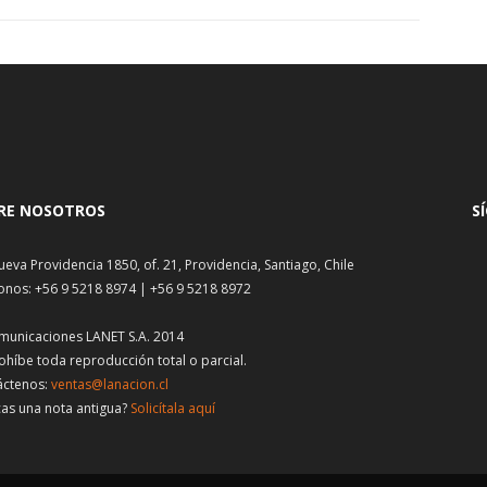
RE NOSOTROS
S
ueva Providencia 1850, of. 21, Providencia, Santiago, Chile
onos: +56 9 5218 8974 | +56 9 5218 8972
municaciones LANET S.A. 2014
ohíbe toda reproducción total o parcial.
áctenos:
ventas@lanacion.cl
as una nota antigua?
Solicítala aquí