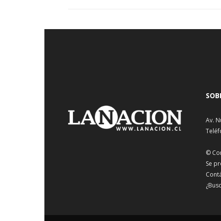
SOB
Av. N
Teléf
© Co
Se pr
Cont
¿Busc