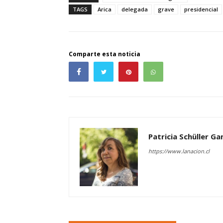
TAGS
Arica
delegada
grave
presidencial
Comparte esta noticia
Patricia Schüller G
https://www.lanacion.cl