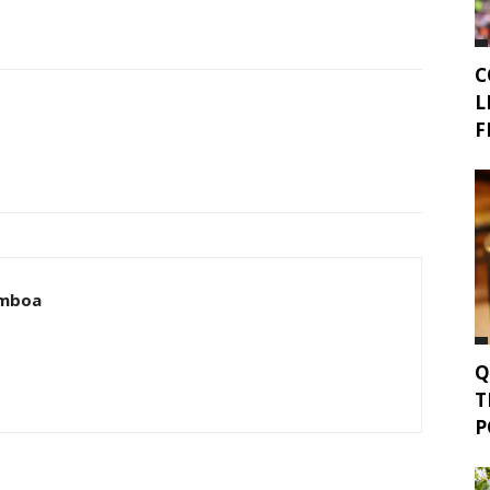
C
L
F
amboa
Q
T
P