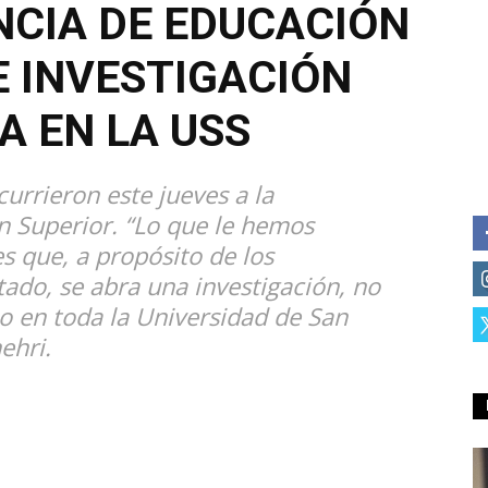
CIA DE EDUCACIÓN
E INVESTIGACIÓN
A EN LA USS
urrieron este jueves a la
 Superior. “Lo que le hemos
es que, a propósito de los
tado, se abra una investigación, no
no en toda la Universidad de San
ehri.