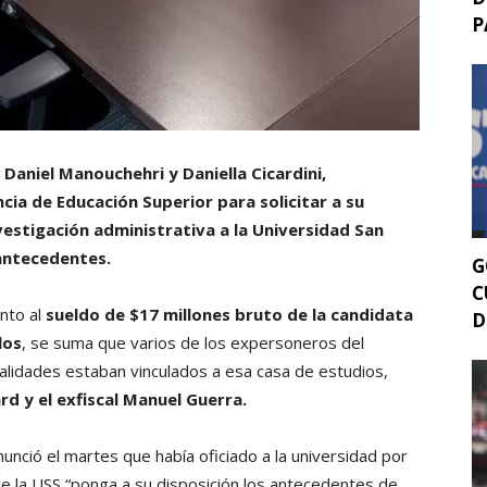
P
 Daniel Manouchehri y Daniella Cicardini,
ia de Educación Superior para solicitar a su
investigación administrativa a la Universidad San
 antecedentes.
G
C
nto al
sueldo de $17 millones bruto de la candidata
D
los
, se suma que varios de los expersoneros del
alidades estaban vinculados a esa casa de estudios,
d y el exfiscal Manuel Guerra.
unció el martes que había oficiado a la universidad por
 que la USS “ponga a su disposición los antecedentes de