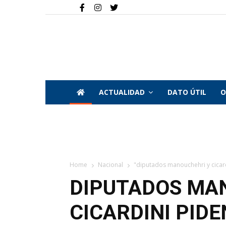
ACTUALIDAD
DATO ÚTIL
O
Home
Nacional
"diputados manouchehri y cicard
DIPUTADOS MA
CICARDINI PIDE