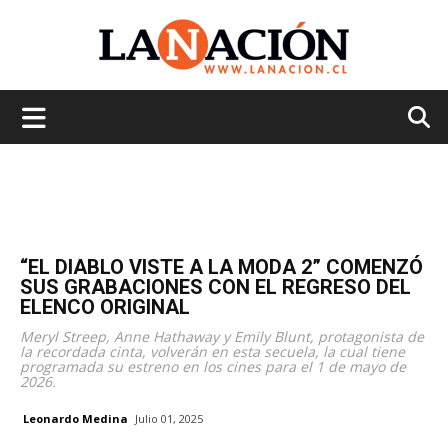
La
Nación
“EL DIABLO VISTE A LA MODA 2” COMENZÓ
SUS GRABACIONES CON EL REGRESO DEL
ELENCO ORIGINAL
Meryl Streep, Anne Hathaway y Emily Blunt, protagonista de
la recordada cinta, volverán en esta secuela, la cual tiene
programada su estreno en los cines para el 1 de mayo de
2026.
Leonardo Medina
Julio 01, 2025