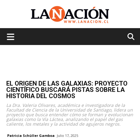
La
Nación
EL ORIGEN DE LAS GALAXIAS: PROYECTO
CIENTÍFICO BUSCARÁ PISTAS SOBRE LA
HISTORIA DEL COSMOS
La Dra. Valeria Olivares, académica e investigadora de la
Facultad de Ciencia de la Universidad de Santiago, lidera un
proyecto que busca entender cómo se forman y evolucionan
galaxias como la Vía Láctea, analizando el papel del gas
caliente, los metales y la actividad de agujeros negros.
Patricia Schüller Gamboa
Julio 17, 2025