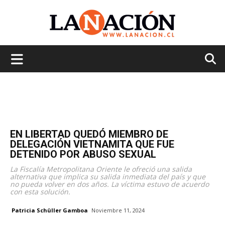
La
Nación
EN LIBERTAD QUEDÓ MIEMBRO DE
DELEGACIÓN VIETNAMITA QUE FUE
DETENIDO POR ABUSO SEXUAL
La Fiscalía Metropolitana Oriente le ofreció una salida
alternativa que implica su salida inmediata del país y que
no pueda volver en dos años. La víctima estuvo de acuerdo
con esta solución.
Patricia Schüller Gamboa
Noviembre 11, 2024