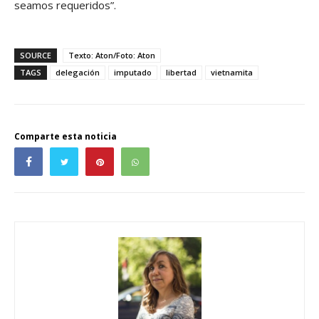
seamos requeridos”.
SOURCE
Texto: Aton/Foto: Aton
TAGS
delegación
imputado
libertad
vietnamita
Comparte esta noticia