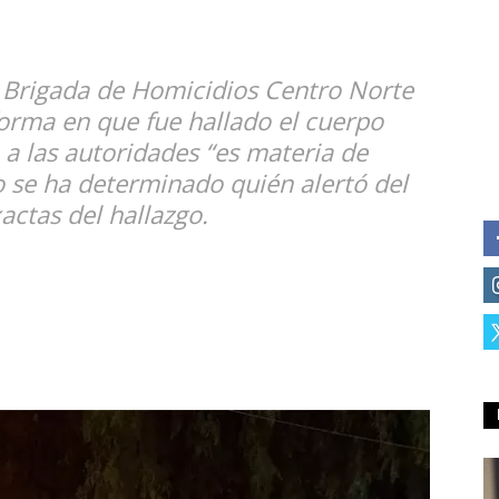
a Brigada de Homicidios Centro Norte
 forma en que fue hallado el cuerpo
a las autoridades “es materia de
o se ha determinado quién alertó del
actas del hallazgo.