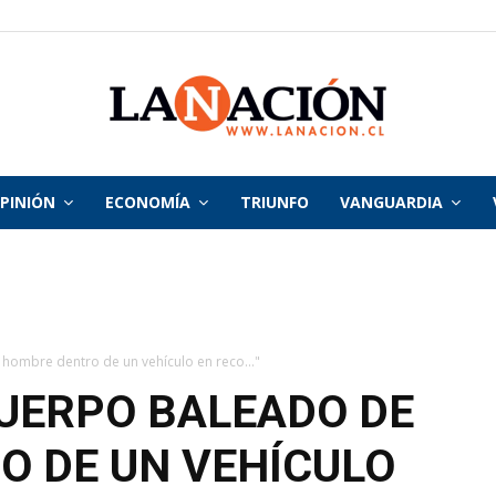
PINIÓN
ECONOMÍA
TRIUNFO
VANGUARDIA
La
Nación
hombre dentro de un vehículo en reco..."
UERPO BALEADO DE
 DE UN VEHÍCULO