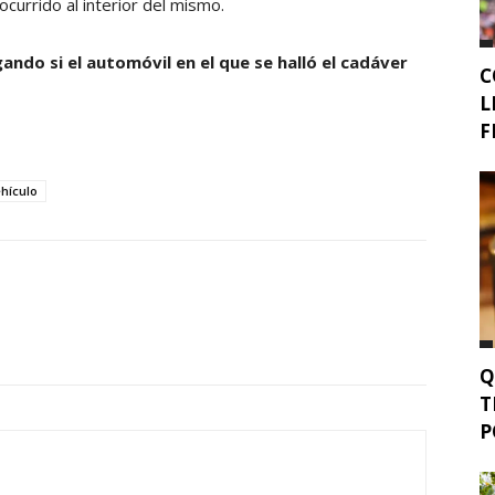
ocurrido al interior del mismo.
ndo si el automóvil en el que se halló el cadáver
C
L
F
hículo
Q
T
P