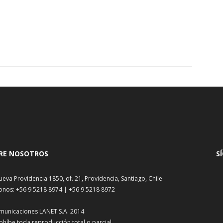
RE NOSOTROS
S
ueva Providencia 1850, of. 21, Providencia, Santiago, Chile
onos: +56 9 5218 8974 | +56 9 5218 8972
municaciones LANET S.A. 2014
ohíbe toda reproducción total o parcial.