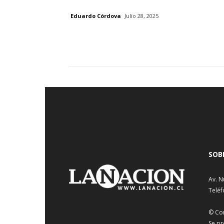
Eduardo Córdova
Julio 28, 2025
SOB
Av. N
Teléf
© Co
Se pr