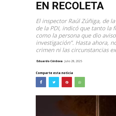
EN RECOLETA
El inspector Raúl Zúñiga, de l
de la PDI, indicó que tanto la
como la persona que dio aviso 
investigación”. Hasta ahora, n
crimen ni las circunstancias ex
Eduardo Córdova
Julio 28, 2025
Comparte esta noticia