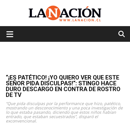
La
Nación
“¡ES PATÉTICO! ¡YO QUIERO VER QUE ESTE
SEÑOR PIDA DISCULPAS!“: STINGO HACE
DURO DESCARGO EN CONTRA DE ROSTRO
DE TV
“Que pida disculpas por la performance que hizo, patético,
mostrando un desconocimiento y una poca investigación de
lo que estaba pasando, diciendo que estos niños habían
entrado, que estaban secuestrados”, disparó el
exconvencional.