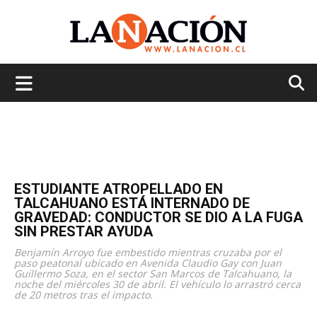
La
Nación
ESTUDIANTE ATROPELLADO EN
TALCAHUANO ESTÁ INTERNADO DE
GRAVEDAD: CONDUCTOR SE DIO A LA FUGA
SIN PRESTAR AYUDA
Benjamín Arroyo fue embestido mientras cruzaba por el
paso peatonal ubicado en Avenida Claudio Gay con Juan
Guillermo Soza, en el sector San Marcos de Talcahuano, la
noche del miércoles 30 de abril. El vehículo lo arrastró cerca
de 20 metros tras el impacto.