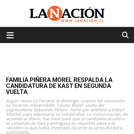
La
Nación
FAMILIA PIÑERA MOREL RESPALDA LA
CANDIDATURA DE KAST EN SEGUNDA
VUELTA
Según relata La Tercera, el domingo, cuando los resultados
se hicieron irreversibles, Cecilia Morel -viuda del
expresidente Sebastián Piñera- llamó por teléfono a Evelyn
Matthei para expresarle su solidaridad. La comunicación, de
acuerdo al diario, fue clave para que la candidata acudiera
al comando de Kast y entregara su respaldo, pese a la
resistencia que había mostrado durante la campaña para
explicitarlo.