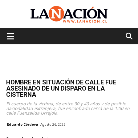
La
Nación
HOMBRE EN SITUACIÓN DE CALLE FUE
ASESINADO DE UN DISPARO EN LA
CISTERNA
El cuerpo de la víctima, de entre 30 y 40 años y de posible
nacionalidad extranjera, fue encontrado cerca de la 1:00 en
calle Fuenzalida Urrejola.
Eduardo Córdova
Agosto 26, 2025