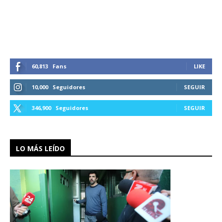
60,813
Fans
LIKE
10,000
Seguidores
SEGUIR
346,900
Seguidores
SEGUIR
LO MÁS LEÍDO