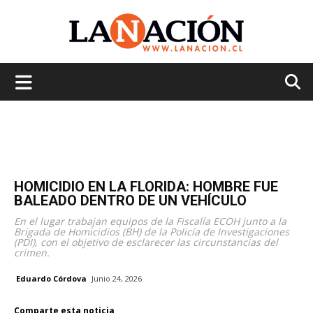
La
Nación
HOMICIDIO EN LA FLORIDA: HOMBRE FUE
BALEADO DENTRO DE UN VEHÍCULO
En el lugar trabajan equipos de la Fiscalía ECOH junto a la
Brigada de Homicidios (BH) de la Policía de Investigaciones
(PDI), con el objetivo de esclarecer las circunstancias del
crimen.
Eduardo Córdova
Junio 24, 2026
Comparte esta noticia