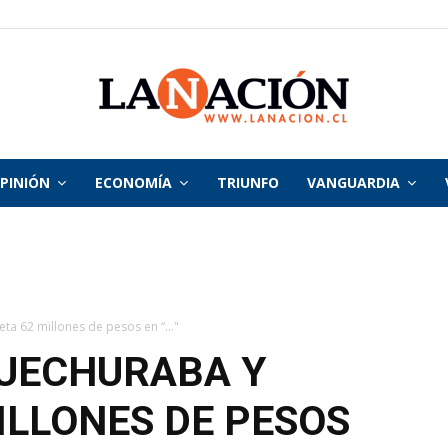
PINIÓN
ECONOMÍA
TRIUNFO
VANGUARDIA
La
Nación
ta 62 millones de pesos en “..."
HUECHURABA Y
ILLONES DE PESOS