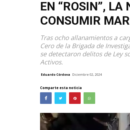
EN “ROSIN”, LA
CONSUMIR MAR
Tras ocho allanamientos a carg
Cero de la Brigada de Investig
se detectaron delitos de Ley 
Activos.
Eduardo Córdova
Diciembre 02, 2024
Comparte esta noticia