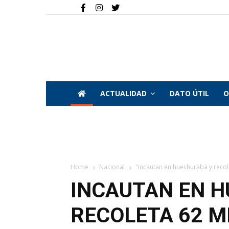
ACTUALIDAD
DATO ÚTIL
O
Home
Nacional
"incautan en huechuraba y recole
INCAUTAN EN 
RECOLETA 62 M