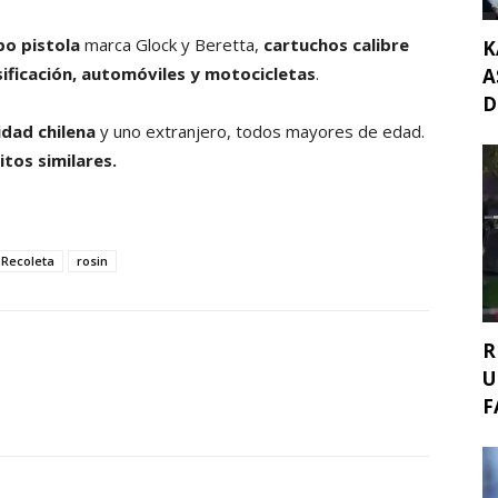
po pistola
marca Glock y Beretta,
cartuchos calibre
K
ificación, automóviles y motocicletas
.
A
D
idad chilena
y uno extranjero, todos mayores de edad.
tos similares.
Recoleta
rosin
R
U
F