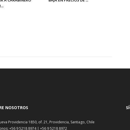
..
RE NOSOTROS
S
ueva Providencia 1850, of. 21, Providencia, Santiago, Chile
onos: +56 9 5218 8974 | +56 9 5218 8972