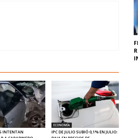
F
R
I
ECONOMÍA
S INTENTAN
IPC DE JULIO SUBIÓ 0,1% EN JULIO:
R A CARABINERO
BAJA EN PRECIOS DE ...