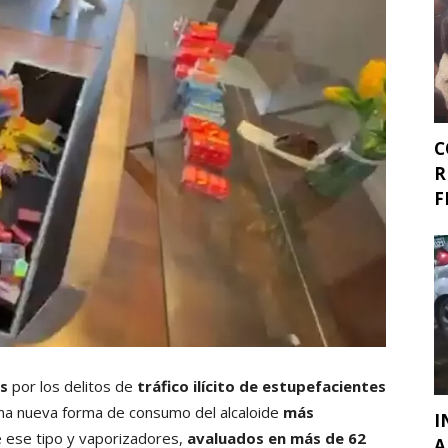
C
R
F
as
por los delitos de
tráfico ilícito de estupefacientes
una nueva forma de consumo del alcaloide
más
I
e ese tipo y vaporizadores,
avaluados en más de 62
A