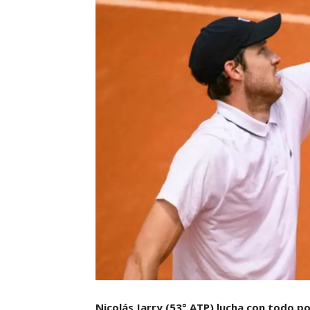
Nicolás Jarry (53° ATP) lucha con todo p