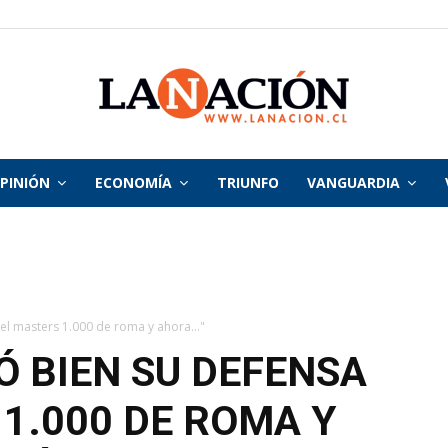
PINIÓN
ECONOMÍA
TRIUNFO
VANGUARDIA
La
Nación
 el masters 1.000 de roma y ahora..."
 BIEN SU DEFENSA
 1.000 DE ROMA Y