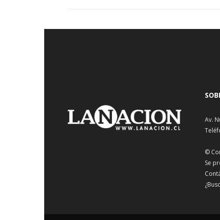
SOB
Av. N
Teléf
© Co
Se pr
Cont
¿Busc