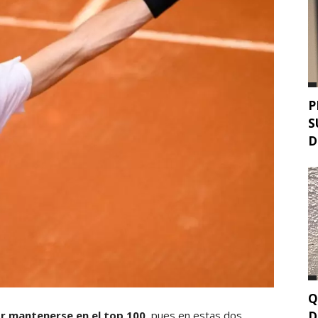
P
S
D
Q
D
or mantenerse en el top 100
, pues en estas dos