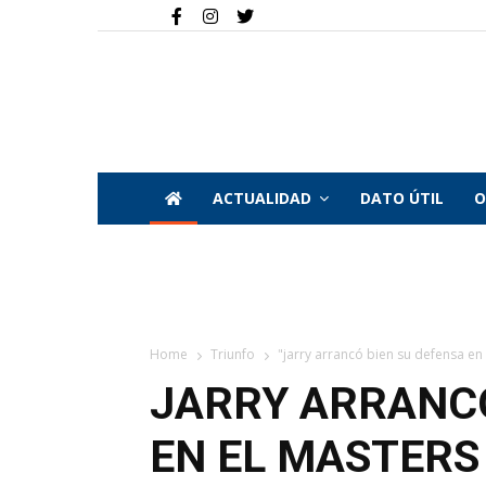
ACTUALIDAD
DATO ÚTIL
O
Home
Triunfo
"jarry arrancó bien su defensa en
JARRY ARRANCÓ
EN EL MASTERS