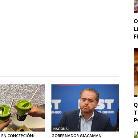
C
L
F
Q
T
P
NACIONAL
 EN CONCEPCIÓN:
GOBERNADOR GIACAMAN