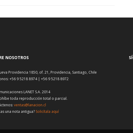
RE NOSOTROS
S
ueva Providencia 1850, of. 21, Providencia, Santiago, Chile
onos: +56 9 5218 8974 | +56 9 5218 8972
municaciones LANET S.A. 2014
ohíbe toda reproducción total o parcial.
áctenos:
ventas@lanacion.cl
as una nota antigua?
Solicítala aquí