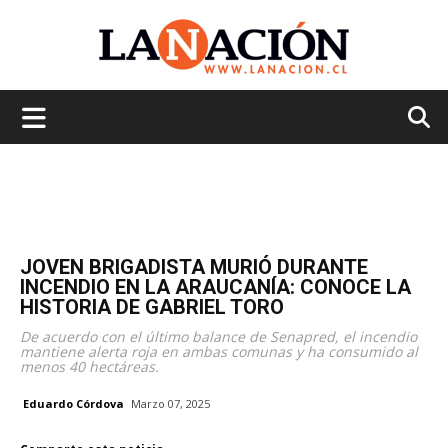
La
Nación
JOVEN BRIGADISTA MURIÓ DURANTE
INCENDIO EN LA ARAUCANÍA: CONOCE LA
HISTORIA DE GABRIEL TORO
De acuerdo con el último balance de Senapred, el incendio
mantiene alerta roja en ambas comunas y ha consumido al
menos 40 hectáreas.
Eduardo Córdova
Marzo 07, 2025