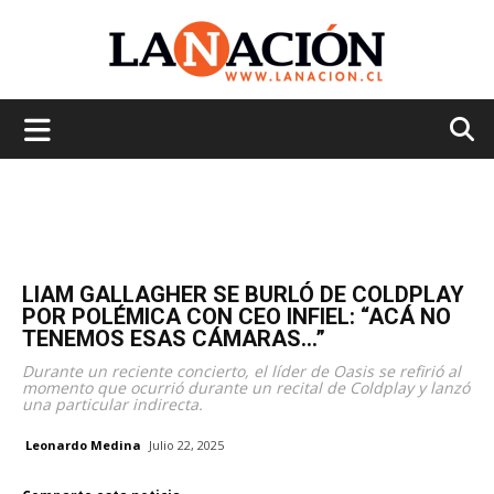
La
Nación
LIAM GALLAGHER SE BURLÓ DE COLDPLAY
POR POLÉMICA CON CEO INFIEL: “ACÁ NO
TENEMOS ESAS CÁMARAS…”
Durante un reciente concierto, el líder de Oasis se refirió al
momento que ocurrió durante un recital de Coldplay y lanzó
una particular indirecta.
Leonardo Medina
Julio 22, 2025