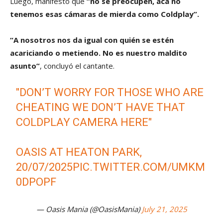
Luego, manifestó que
“no se preocupen, acá no
tenemos esas cámaras de mierda como Coldplay”.
“A nosotros nos da igual con quién se estén
acariciando o metiendo. No es nuestro maldito
asunto”
, concluyó el cantante.
"DON’T WORRY FOR THOSE WHO ARE
CHEATING WE DON’T HAVE THAT
COLDPLAY CAMERA HERE"
OASIS AT HEATON PARK,
20/07/2025
PIC.TWITTER.COM/UMKM
0DPOPF
— Oasis Mania (@OasisMania)
July 21, 2025