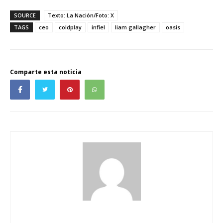
SOURCE
Texto: La Nación/Foto: X
TAGS
ceo
coldplay
infiel
liam gallagher
oasis
Comparte esta noticia