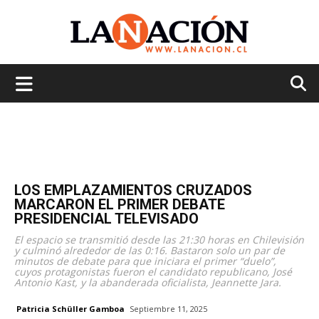
La
Nación
LOS EMPLAZAMIENTOS CRUZADOS
MARCARON EL PRIMER DEBATE
PRESIDENCIAL TELEVISADO
El espacio se transmitió desde las 21:30 horas en Chilevisión
y culminó alrededor de las 0:16. Bastaron solo un par de
minutos de debate para que iniciara el primer “duelo”,
cuyos protagonistas fueron el candidato republicano, José
Antonio Kast, y la abanderada oficialista, Jeannette Jara.
Patricia Schüller Gamboa
Septiembre 11, 2025