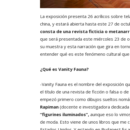
La exposición presenta 26 acrílicos sobre tela
china, y estará abierta hasta este 27 de oct
consta de una revista ficticia o metanar
que será presentada este miércoles 23 de o
su muestra y esta narración que gira en torno
entender qué es este fenómeno cultural que 
¿Qué es Vanity Fauna?
-Vanity Fauna es el nombre del exposición qu
el título de una revista de ficción o falsa o 
empezó primero como dibujos sueltos nomá
Rapiman
(docente e investigadora dedicada 
“figurines iluminados”,
aunque eso lo vimos
de moda. Esto viene de unos libros que me c
Estados Unidos. Y estando en Budapest fui 