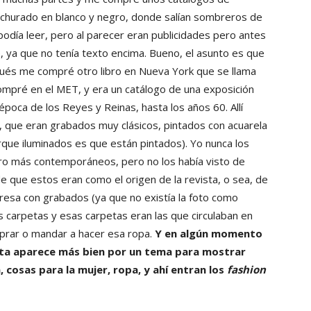
achurado en blanco y negro, donde salían sombreros de
odía leer, pero al parecer eran publicidades pero antes
e, ya que no tenía texto encima. Bueno, el asunto es que
pués me compré otro libro en Nueva York que se llama
ompré en el MET, y era un catálogo de una exposición
oca de los Reyes y Reinas, hasta los años 60. Allí
, que eran grabados muy clásicos, pintados con acuarela
orque iluminados es que están pintados). Yo nunca los
pero más contemporáneos, pero no los había visto de
de que estos eran como el origen de la revista, o sea, de
resa con grabados (ya que no existía la foto como
as carpetas y esas carpetas eran las que circulaban en
mprar o mandar a hacer esa ropa.
Y en algún momento
ista aparece más bien por un tema para mostrar
 cosas para la mujer, ropa, y ahí entran los
fashion