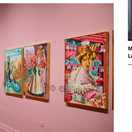
M
L
..