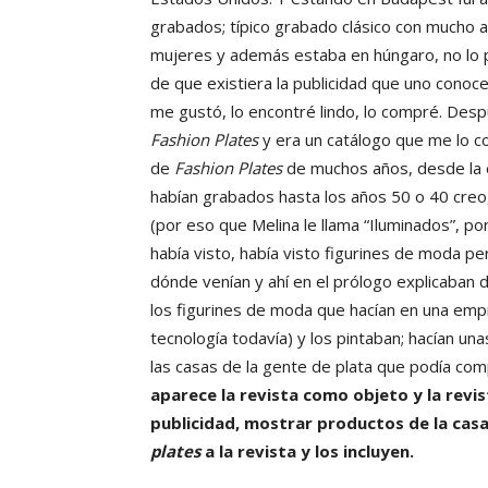
grabados; típico grabado clásico con mucho 
mujeres y además estaba en húngaro, no lo p
de que existiera la publicidad que uno conoc
me gustó, lo encontré lindo, lo compré. Des
Fashion Plates
y era un catálogo que me lo c
de
Fashion Plates
de muchos años, desde la ép
habían grabados hasta los años 50 o 40 creo
(por eso que Melina le llama “Iluminados”, p
había visto, había visto figurines de moda 
dónde venían y ahí en el prólogo explicaban 
los figurines de moda que hacían en una emp
tecnología todavía) y los pintaban; hacían un
las casas de la gente de plata que podía co
aparece la revista como objeto y la rev
publicidad, mostrar productos de la casa,
plates
a la revista y los incluyen.