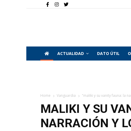
ACTUALIDAD
DATO ÚTIL
O
Home
Vanguardia
"maliki y su vanity fauna: la na
MALIKI Y SU VA
NARRACIÓN Y L