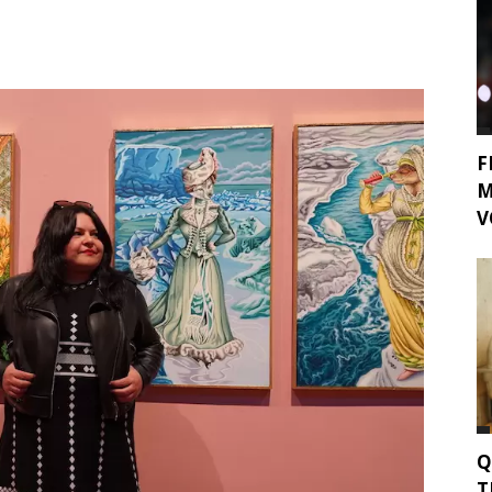
F
M
V
Q
T