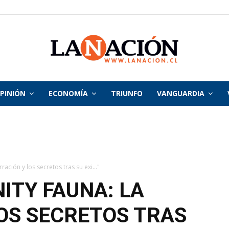
PINIÓN
ECONOMÍA
TRIUNFO
VANGUARDIA
La
Nación
rración y los secretos tras su exi..."
NITY FAUNA: LA
OS SECRETOS TRAS