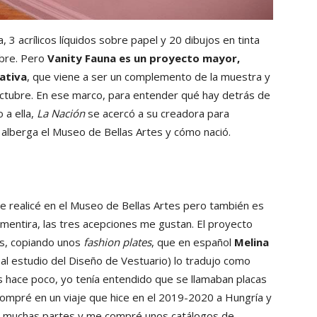
, 3 acrílicos líquidos sobre papel y 20 dibujos en tinta
ubre. Pero
Vanity Fauna es un proyecto mayor,
rativa
, que viene a ser un complemento de la muestra y
ctubre. En ese marco, para entender qué hay detrás de
 a ella,
La Nación
se acercó a su creadora para
alberga el Museo de Bellas Artes y cómo nació.
e realicé en el Museo de Bellas Artes pero también es
de mentira, las tres acepciones me gustan. El proyecto
s, copiando unos
fashion plates
, que en español
Melina
al estudio del Diseño de Vestuario) lo tradujo como
 hace poco, yo tenía entendido que se llamaban placas
ompré en un viaje que hice en el 2019-2020 a Hungría y
a muchas partes y me compré unos catálogos de