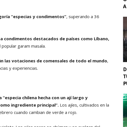
A
egoría “especias y condimentos”
, superando a 36
 a condimentos destacados de países como Líbano,
al popular garam masala.
gún las votaciones de comensales de todo el mundo
,
cias y experiencias.
D
T
P
“especia chilena hecha con un ají largo y
como ingrediente principal”.
Los ajíes, cultivados en la
febrero cuando cambian de verde a rojo.
r violeta. Los ajíes secos se ahúman y se cuelgan del