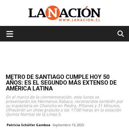
La
Nación
METRO DE SANTIAGO CUMPLE HOY 50
AÑOS: ES EL SEGUNDO MÁS EXTENSO DE
AMÉRICA LATINA
En el marco de la conmemoración, este lunes se
presentarán los Hermanos Ilabaca, reconocidos también por
su trayectoria en Chancho en Piedra, Pillanes y 31 Minutos.
Ofrecerán un show gratuito a las 17:00 horas en la estación
Quinta Normal de la Línea 5.
Patricia Schüller Gamboa
Septiembre 15, 2025