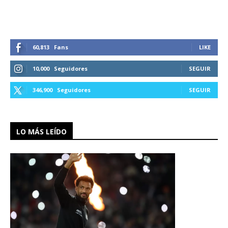
60,813
Fans
LIKE
10,000
Seguidores
SEGUIR
346,900
Seguidores
SEGUIR
LO MÁS LEÍDO