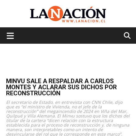
La
Nación
MINVU SALE A RESPALDAR A CARLOS
MONTES Y ACLARAR SUS DICHOS POR
RECONSTRUCCIÓN
El secretario de Estado, en entrevista con CNN Chile, dijo
que es “el ministro de Vivienda, no el jefe de la
reconstrucción” del megaincendio de 2024 en Viña del Mar,
Quilpué y Villa Alemana. El Minvu sostuvo que los dichos del
titular de la cartera “dicen relación con la estructura
establecida para el proceso de reconstrucción y, de ninguna
manera, son interpretables como un intento de
desvincularse del rol que le corresponde en este marco”.