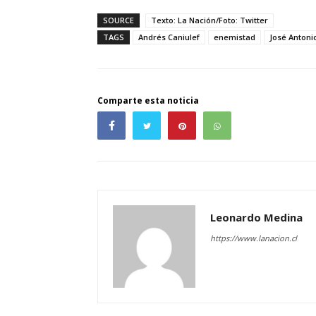
SOURCE
Texto: La Nación/Foto: Twitter
TAGS
Andrés Caniulef
enemistad
José Anton
Comparte esta noticia
Leonardo Medina
https://www.lanacion.cl