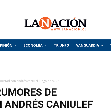
PINIÓN
ECONOMÍA
TRIUNFO
VANGUARDIA
La
Nación
istad con andrés caniulef luego de su ..."
RUMORES DE
 ANDRÉS CANIULEF