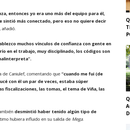
za, entonces yo era uno más del equipo para él,
Q
e sintió más conectado, pero eso no quiere decir
T
,
añadió.
P
ablezco muchos vínculos de confianza con gente en
río en el trabajo, muy disciplinado, los códigos son
malinterpreta”.
da de Caniulef, comentando que
“cuando me fui (de
ucé con él un par de veces, estaba súper
s fiscalizaciones, las tomas, el tema de Viña, las
Q
A
también
desmintió haber tenido algún tipo de
D
timo hubiera influido en su salida de
Mega
.