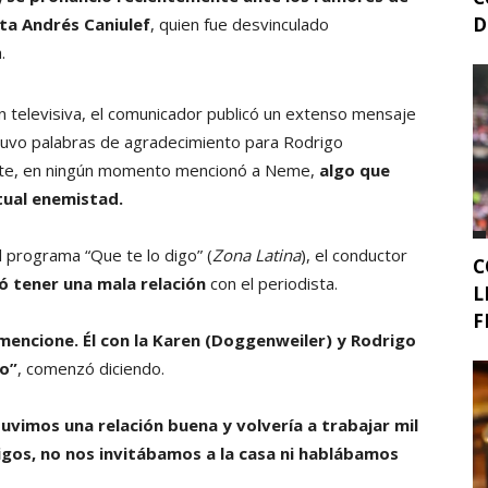
D
sta Andrés Caniulef
, quien fue desvinculado
a.
n televisiva, el comunicador publicó un extenso mensaje
tuvo palabras de agradecimiento para Rodrigo
nte, en ningún momento mencionó a Neme,
algo que
tual enemistad.
l programa “Que te lo digo” (
Zona Latina
), el conductor
C
ó tener una mala relación
con el periodista.
L
F
encione. Él con la Karen (Doggenweiler) y Rodrigo
ho”
, comenzó diciendo.
tuvimos una relación buena y volvería a trabajar mil
igos, no nos invitábamos a la casa ni hablábamos