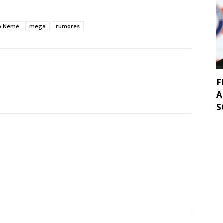
io Neme
mega
rumores
F
A
S