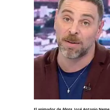
El animador de
Mega
, José Antonio Neme