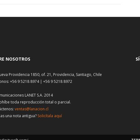
RE NOSOTROS
S
ueva Providencia 1850, of. 21, Providencia, Santiago, Chile
onos: +56 9 5218 8974 | +56 9 5218 8972
municaciones LANET S.A. 2014
ohíbe toda reproducción total o parcial.
áctenos:
ventas@lanacion.cl
as una nota antigua?
Solicítala aquí