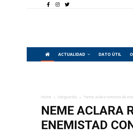
ACTUALIDAD
DATO ÚTIL
O
Home
Vanguardia
"neme aclara rumores de enem
NEME ACLARA 
ENEMISTAD CON