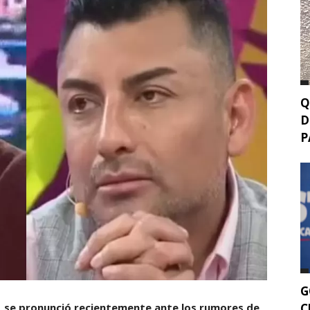
Q
D
P
G
C
, se pronunció recientemente ante los rumores de