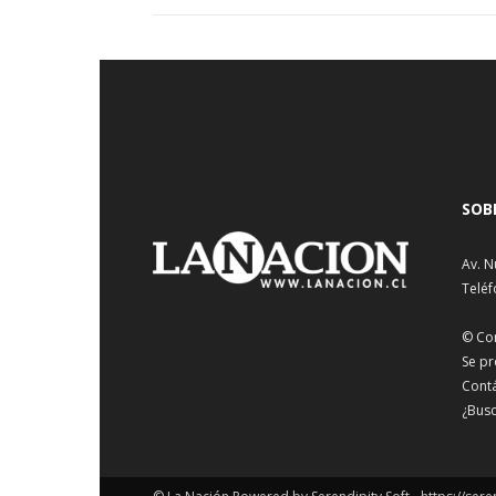
SOB
Av. N
Teléf
© Co
Se pr
Cont
¿Busc