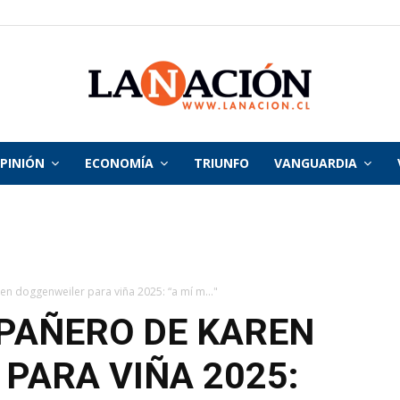
PINIÓN
ECONOMÍA
TRIUNFO
VANGUARDIA
La
Nación
n doggenweiler para viña 2025: “a mí m..."
PAÑERO DE KAREN
PARA VIÑA 2025: