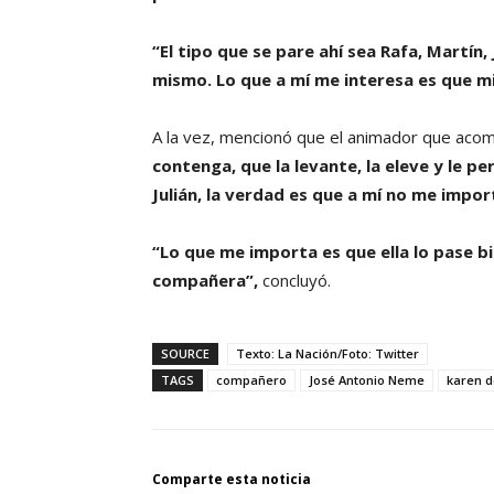
“El tipo que se pare ahí sea Rafa, Martín
mismo. Lo que a mí me interesa es que m
A la vez, mencionó que el animador que aco
contenga, que la levante, la eleve y le p
Julián, la verdad es que a mí no me impor
“Lo que me importa es que ella lo pase bie
compañera”,
concluyó.
SOURCE
Texto: La Nación/Foto: Twitter
TAGS
compañero
José Antonio Neme
karen 
Comparte esta noticia