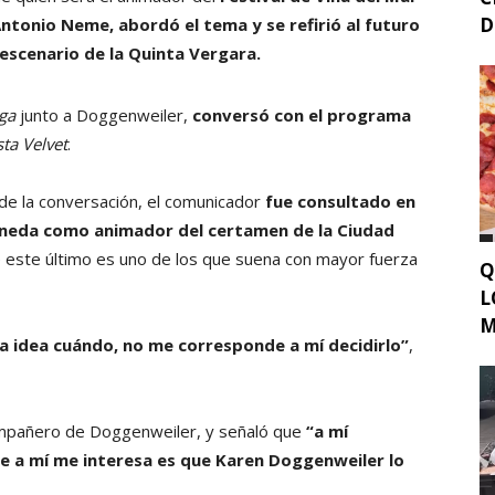
D
ntonio Neme, abordó el tema y se refirió al futuro
escenario de la Quinta Vergara.
ga
junto a Doggenweiler,
conversó con el programa
sta Velvet
.
de la conversación, el comunicador
fue consultado en
aneda como animador del certamen de la Ciudad
 este último es uno de los que suena con mayor fuerza
Q
L
M
a idea cuándo, no me corresponde a mí decidirlo”
,
ompañero de Doggenweiler, y señaló que
“a mí
que a mí me interesa es que Karen Doggenweiler lo