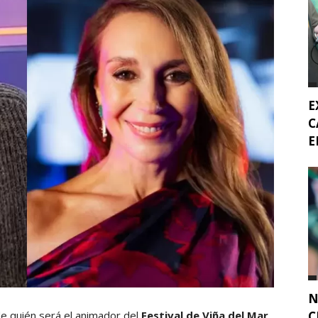
E
C
E
N
C
e quién será el animador del
Festival de Viña del Mar