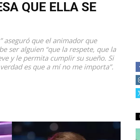
ESA QUE ELLA SE
” aseguró que el animador que
 ser alguien “que la respete, que la
eve y le permita cumplir su sueño. Si
a verdad es que a mí no me importa”.