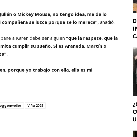
, Julián o Mickey Mouse, no tengo idea, me da lo
D
i compañera se luzca porque se lo merece”
, añadió.
I
C
mpañe a Karen debe ser alguien
“que la respete, que la
ermita cumplir su sueño. Si es Araneda, Martín o
ta”.
n, porque yo trabajo con ella, ella es mi
¿
doggenweiler
Viña 2025
C
U