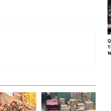
Q
T
N