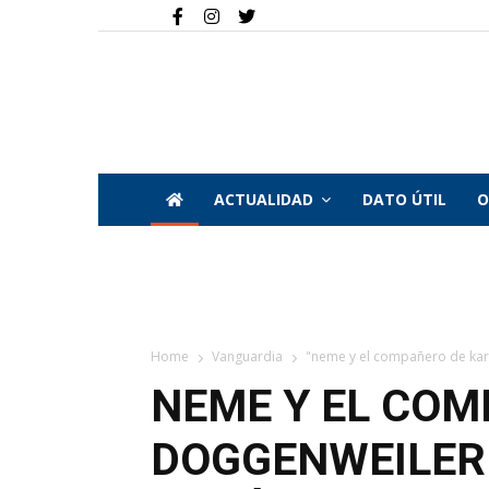
ACTUALIDAD
DATO ÚTIL
O
Home
Vanguardia
"neme y el compañero de kare
NEME Y EL COM
DOGGENWEILER 