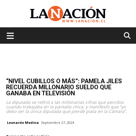
La
Nación
“NIVEL CUBILLOS O MÁS”: PAMELA JILES
RECUERDA MILLONARIO SUELDO QUE
GANABA EN TELEVISIÓN
La diputada se refirió a las millonarias cifras que percibía
cuando trabajaba en la pantalla chica, y manifestó que “yo
debo ser la única diputada que pierde plata en la Cámara”.
Leonardo Medina
Septiembre 27, 2024