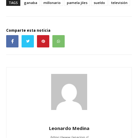
TAGS
ganaba
millonario
pamela jiles
sueldo
televisión
Comparte esta noticia
Leonardo Medina
https://www.lanacion.cl