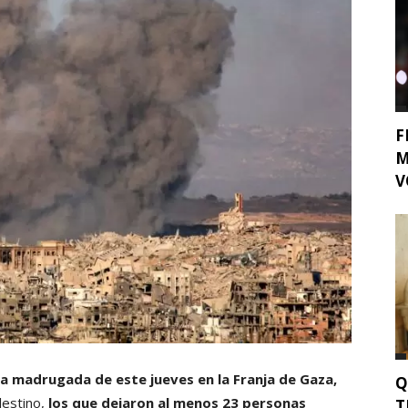
F
M
V
la madrugada de este jueves en la Franja de Gaza,
Q
lestino,
los que dejaron al menos 23 personas
T