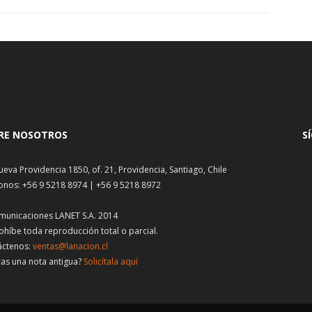
RE NOSOTROS
S
ueva Providencia 1850, of. 21, Providencia, Santiago, Chile
onos: +56 9 5218 8974 | +56 9 5218 8972
municaciones LANET S.A. 2014
ohíbe toda reproducción total o parcial.
áctenos:
ventas@lanacion.cl
as una nota antigua?
Solicítala aquí