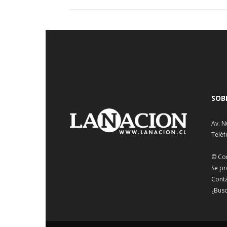
SOB
Av. N
Teléf
© Co
Se pr
Cont
¿Busc