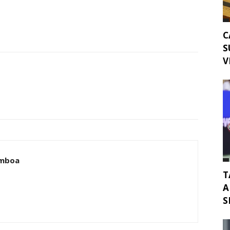
C
S
V
amboa
T
A
S