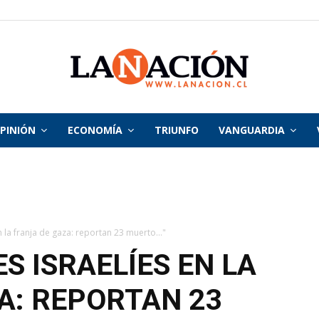
PINIÓN
ECONOMÍA
TRIUNFO
VANGUARDIA
La
Nación
 la franja de gaza: reportan 23 muerto..."
S ISRAELÍES EN LA
A: REPORTAN 23