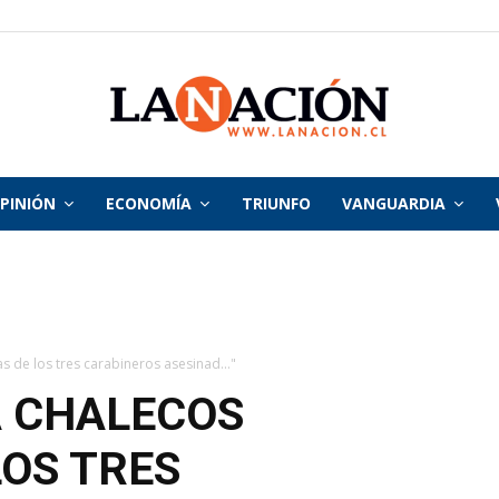
PINIÓN
ECONOMÍA
TRIUNFO
VANGUARDIA
La
Nación
s de los tres carabineros asesinad..."
A CHALECOS
LOS TRES