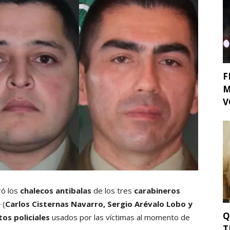
F
M
V
ró los
chalecos antibalas
de los tres
carabineros
e
(
Carlos Cisternas Navarro, Sergio Arévalo Lobo y
Q
os policiales
usados por las víctimas al momento de
T