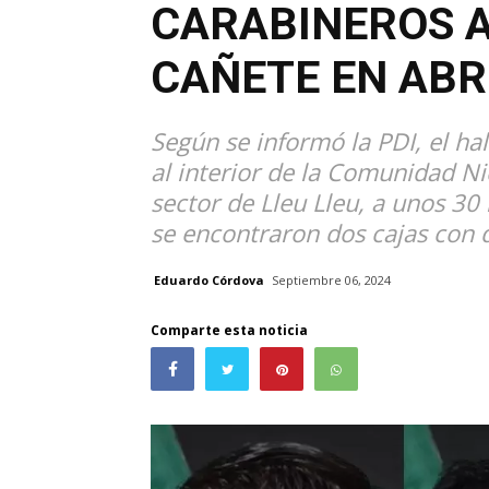
CARABINEROS A
CAÑETE EN ABR
Según se informó la PDI, el hal
al interior de la Comunidad Ni
sector de Lleu Lleu, a unos 30
se encontraron dos cajas con 
Eduardo Córdova
Septiembre 06, 2024
Comparte esta noticia