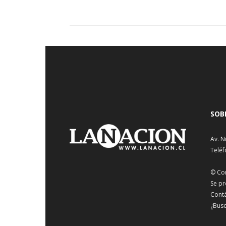
SOB
Av. N
Teléf
© Co
Se pr
Cont
¿Busc