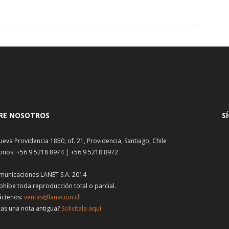
RE NOSOTROS
S
ueva Providencia 1850, of. 21, Providencia, Santiago, Chile
onos: +56 9 5218 8974 | +56 9 5218 8972
municaciones LANET S.A. 2014
ohíbe toda reproducción total o parcial.
áctenos:
ventas@lanacion.cl
as una nota antigua?
Solicítala aquí