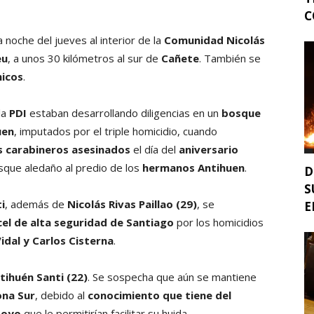
C
a noche del jueves al interior de la
Comunidad Nicolás
eu
, a unos 30 kilómetros al sur de
Cañete
. También se
micos
.
la
PDI
estaban desarrollando diligencias en un
bosque
uen
, imputados por el triple homicidio, cuando
s carabineros asesinados
el día del
aniversario
que aledaño al predio de los
hermanos Antihuen
.
D
S
i
, además de
Nicolás Rivas Paillao (29)
, se
E
cel de alta seguridad de Santiago
por los homicidios
idal y Carlos Cisterna
.
ihuén Santi (22)
. Se sospecha que aún se mantiene
na Sur
, debido al
conocimiento que tiene del
poyo
que le permitirían facilitar su huida.