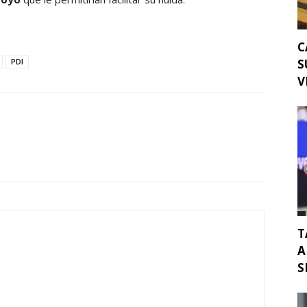
C
S
PDI
V
T
A
S