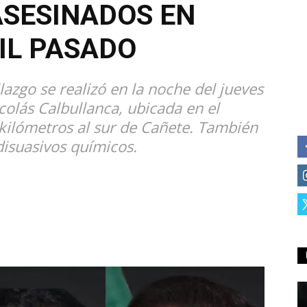
SESINADOS EN
IL PASADO
lazgo se realizó en la noche del jueves
colás Calbullanca, ubicada en el
 kilómetros al sur de Cañete. También
disuasivos químicos.