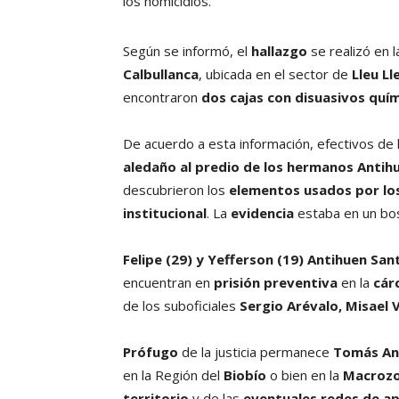
los homicidios.
Según se informó, el
hallazgo
se realizó en l
Calbullanca
, ubicada en el sector de
Lleu Ll
encontraron
dos cajas con disuasivos quí
De acuerdo a esta información, efectivos de 
aledaño al predio de los hermanos Antih
descubrieron los
elementos usados por lo
institucional
. La
evidencia
estaba en un bos
Felipe (29) y Yefferson (19) Antihuen Sant
encuentran en
prisión preventiva
en la
cár
de los suboficiales
Sergio Arévalo, Misael V
Prófugo
de la justicia permanece
Tomás Ant
en la Región del
Biobío
o bien en la
Macrozo
territorio
y de las
eventuales redes de a