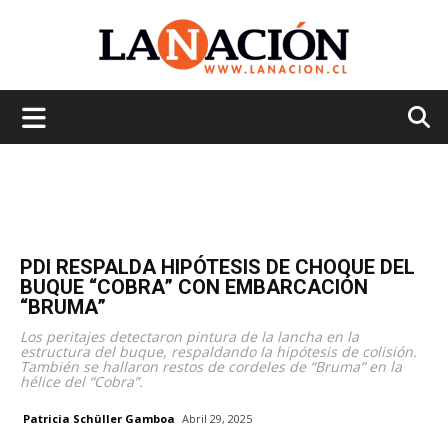
La
Nación
PDI RESPALDA HIPÓTESIS DE CHOQUE DEL
BUQUE “COBRA” CON EMBARCACIÓN
“BRUMA”
Los peritajes detectaron pintura de la lancha en la
estructura del buque, respaldando la hipótesis de colisión.
También se hallaron restos de cordeles de “Bruma” en la
hélice del “Cobra”.
Patricia Schüller Gamboa
Abril 29, 2025