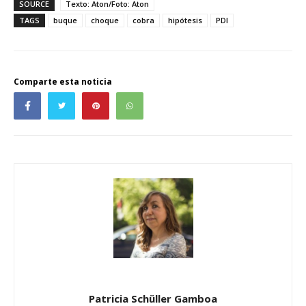
SOURCE
Texto: Aton/Foto: Aton
TAGS
buque
choque
cobra
hipótesis
PDI
Comparte esta noticia
Patricia Schüller Gamboa