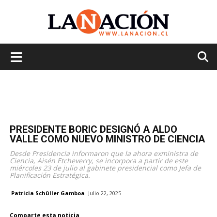
La
Nación
PRESIDENTE BORIC DESIGNÓ A ALDO
VALLE COMO NUEVO MINISTRO DE CIENCIA
Desde Presidencia informaron que la ahora exministra de
Ciencia, Aisén Etcheverry, se incorpora a partir de este
miércoles 23 de julio al gabinete presidencial como Jefa de
Planificación Estratégica.
Patricia Schüller Gamboa
Julio 22, 2025
Comparte esta noticia