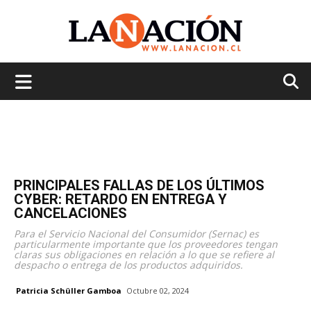
La
Nación
PRINCIPALES FALLAS DE LOS ÚLTIMOS
CYBER: RETARDO EN ENTREGA Y
CANCELACIONES
Para el Servicio Nacional del Consumidor (Sernac) es
particularmente importante que los proveedores tengan
claras sus obligaciones en relación a lo que se refiere al
despacho o entrega de los productos adquiridos.
Patricia Schüller Gamboa
Octubre 02, 2024